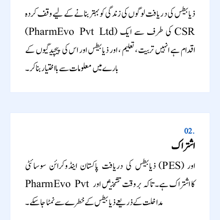
ذیابیطس کی دریافت لوگوں کی زندگی کو بہتر بنانے کے لیے وقف کردہ
(PharmEvo Pvt Ltd) کی طرف سے ایک CSR
اقدام ہے انہیں تربیت ، تعلیم ، اور ذیابیطس اور اس کی پیچیدگیوں کے
بارے میں معلومات سے بااختیار بنا کر۔
02.
اشتراک
ذیابیطس کی دریافت پاکستان اینڈوکرائن سوسائٹی (PES) اور
PharmEvo Pvt کا اشتراک ہے۔ تاکہ بروقت تشخیص اور
مداخلت کے ذریعے ذیابیطس کے خطرے سے نمٹا جا سکے۔