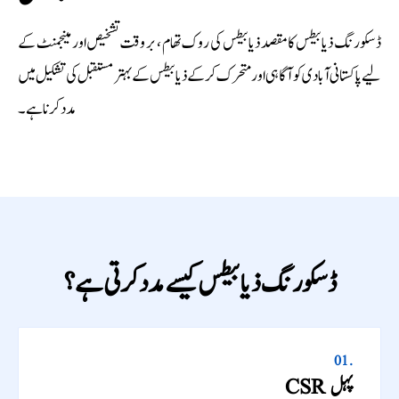
ڈسکورنگ ذیابیطس کا مقصد ذیابیطس کی روک تھام ، بر وقت تشخیص اور مینجمنٹ کے
لیے پاکستانی آبادی کو آگاہی اور متحرک کرکے ذیابیطس کے بہتر مستقبل کی تشکیل میں
مدد کرنا ہے۔
ڈسکورنگ ذیابیطس کیسے مدد کرتی ہے؟
01.
CSR پہل