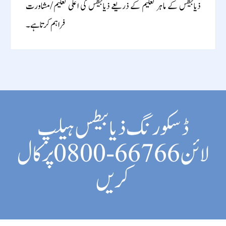
ذیابیطس کے ماہر تعلیم کے ذریعے ذیابیطس کی اعلی تعلیم/مشاورت
فراہم کرتا ہے۔
ڈسکورنگ ذیابیطس ہیلپ
لائن 66766-0800 پر کال
کریں