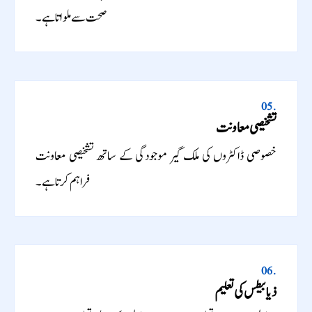
صحت سے ملواتا ہے۔
05.
تشخیصی معاونت
خصوصی ڈاکٹروں کی ملک گیر موجودگی کے ساتھ تشخیصی معاونت
فراہم کرتا ہے۔
06.
ذیابیطس کی تعلیم