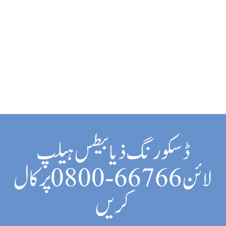
ڈسکورنگ ذیابیطس ہیلپ
لائن 66766-0800 پر کال
کریں