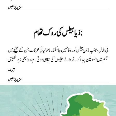
مزید پڑھیں
ذیابیطس کی روک تھام:
فی الحال ، ٹائپ 1 ذیابیطس کو روکا نہیں جا سکتا۔ ماحولیاتی محرکات جن کے نتیجے میں
جسم میں انسولین پیدا کرنے والے خلیوں کی تباہی ہوتی ہے وہ ابھی زیر تفتیش
ہیں۔
مزید پڑھیں