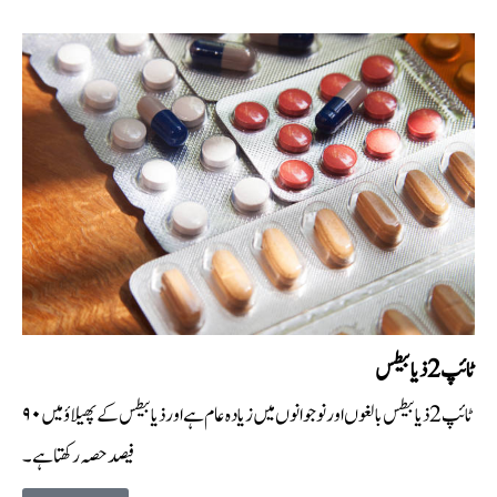
ٹائپ 2 ذیابیطس
ٹائپ 2 ذیابیطس بالغوں اور نوجوانوں میں زیادہ عام ہے اور ذیابیطس کے پھیلا ؤ میں ۹۰
فیصد حصہ رکھتا ہے۔