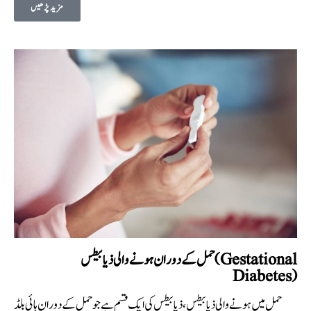
مزید پڑھیں
حمل کے دوران ہونے والی ذیابیطس (Gestational
Diabetes)
حمل میں ہونے والی ذیابیطس، ذیابیطس کی ایک قسم ہے جو حمل کے دوران ہائی بلڈ