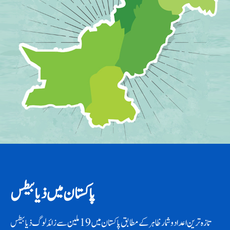
پاکستان میں ذیابیطس
تازہ ترین اعداد و شمار ظاہر کے مطابق پاکستان میں 19 ملین سے زائد لوگ ذیابیطس