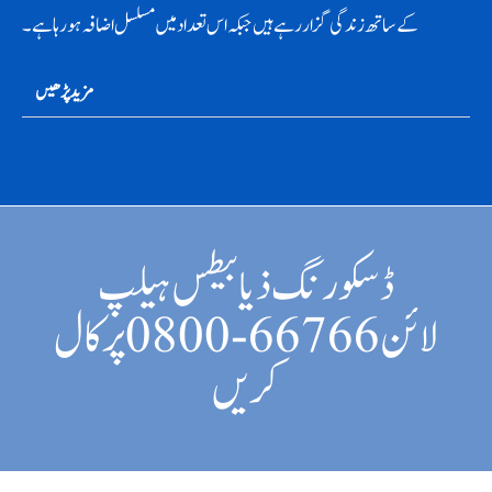
کے ساتھ زندگی گزار رہے ہیں جبکہ اس تعداد میں مسلسل اضافہ ہورہا ہے۔
مزید پڑھیں
ڈسکورنگ ذیابیطس ہیلپ
لائن66766-0800 پر کال
کریں