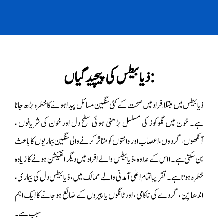
ذیابیطس کی پیچیدگیاں:
ذیابیطس میں مبتلا افراد میں صحت کے کئی سنگین مسائل پیدا ہونے کا خطرہ بڑھ جاتا
ہے۔ خون میں گلوکوز کی مسلسل بڑھتی ہوئی سطح دل اور خون کی شریانوں ،
آنکھوں ، گردوں ، اعصاب اور دانتوں کو متاثر کرنے والی سنگین بیماریوں کا باعث
بن سکتی ہے۔ ا اس کے علاوہ ، ذیابیطس والے افراد میں دیگر انفیکشن ہونے کا زیادہ
خطرہ ہوتا ہے۔ تقریبا تمام اعلی آمدنی والے ممالک میں ، ذیابیطس دل کی بیماری ،
اندھا پن ، گردے کی ناکامی ، اور ٹانگوں یا پیروں کے ضائع ہوجانے کا ایک اہم
سبب ہے۔