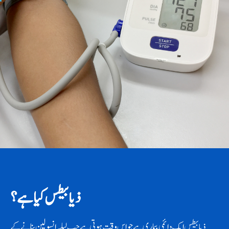
ذیابیطس کیا ہے؟
ذیابیطس ایک دائمی بیماری ہے جو اس وقت ہوتی ہے جب لبلبہ انسولین بنانے کے