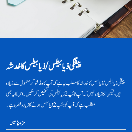
پیشگی ذیابیطس/ ذیابیطس کا خدشہ
پیشگی ذیابیطس/ ذیابیطس کا خدشہ کا مطلب یہ ہے کہ آپ کا بلڈ شوگر معمول سے زیادہ
ہیں ، لیکن اتنا زیادہ نہیں کہ آپ ٹائپ 2 ذیابیطس کی تشخیص کر سکیں۔ اس کا یہ بھی
مطلب ہے کہ آپ کو ٹائپ 2 ذیابیطس ہونے کا زیادہ خطرہ ہے۔
مزید پڑھیں