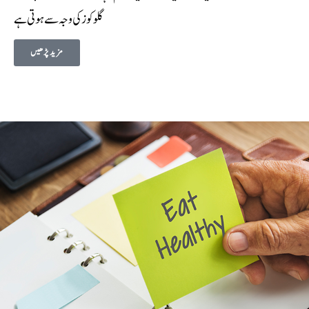
گلوکوز کی وجہ سے ہوتی ہے
مزید پڑھیں