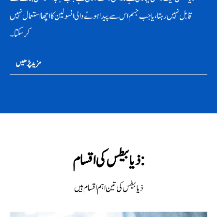
قابل نہیں رہتا ، یا جب جسم اس سے پیدا ہونے والی انسولین کا اچھا استعمال نہیں
کرسکتا۔
مزید پڑھیں
ذیابیطس کی اقسام:
ذیابیطس کی تین اہم اقسام ہیں